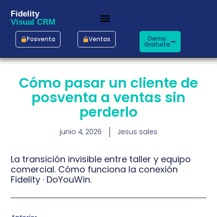
Fidelity
Visual CRM
Demo
Posventa
Ventas
Gratuita
Cómo pasar un cliente de
posventa a ventas sin
perderlo
junio 4, 2026
Jesus sales
La transición invisible entre taller y equipo
comercial. Cómo funciona la conexión
Fidelity · DoYouWin.