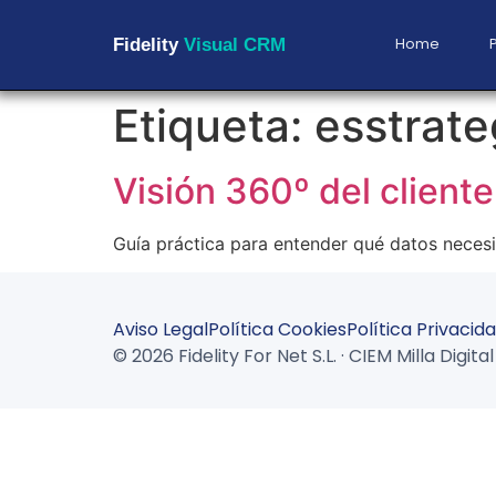
Home
Fidelity
Visual CRM
Etiqueta:
esstrate
Visión 360º del client
Guía práctica para entender qué datos necesit
Aviso Legal
Política Cookies
Política Privacid
© 2026 Fidelity For Net S.L. · CIEM Milla Digi