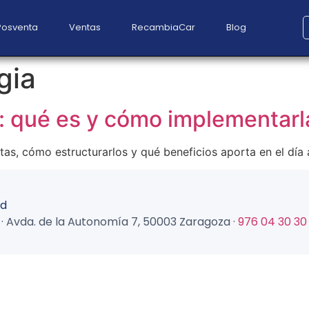
Posventa
Ventas
RecambiaCar
Blog
gia
e: qué es y cómo implementarl
as, cómo estructurarlos y qué beneficios aporta en el día a
ad
tal · Avda. de la Autonomía 7, 50003 Zaragoza ·
976 04 30 30