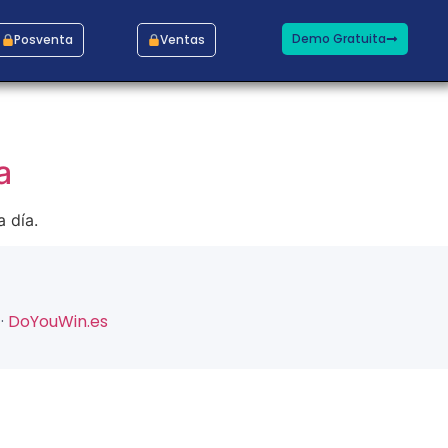
Demo Gratuita
Posventa
Ventas
a
 día.
·
DoYouWin.es