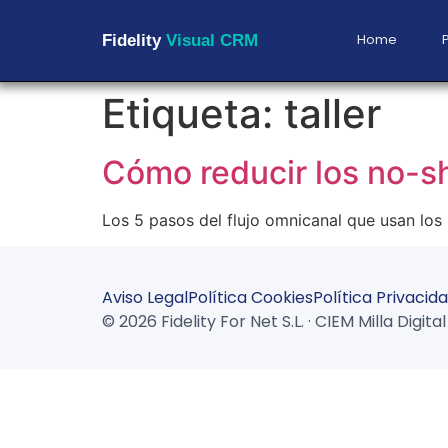
Home
Fidelity
Visual CRM
Etiqueta:
taller
Cómo reducir los no-sh
Los 5 pasos del flujo omnicanal que usan lo
Aviso Legal
Política Cookies
Política Privacid
© 2026 Fidelity For Net S.L. · CIEM Milla Digi