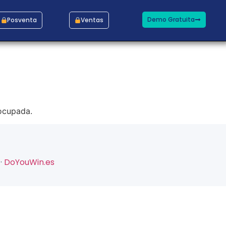
Demo Gratuita
Posventa
Ventas
 ocupada.
·
DoYouWin.es