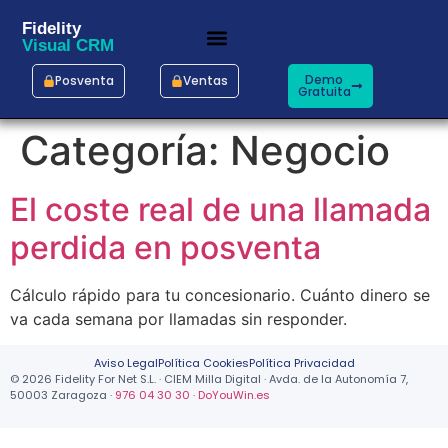
Fidelity
Visual CRM
Demo
Posventa
Ventas
Gratuita
Categoría:
Negocio
El coste real de una llamada
perdida en posventa
Cálculo rápido para tu concesionario. Cuánto dinero se
va cada semana por llamadas sin responder.
Aviso Legal
Política Cookies
Política Privacidad
© 2026 Fidelity For Net S.L. · CIEM Milla Digital · Avda. de la Autonomía 7,
50003 Zaragoza ·
976 04 30 30
·
DoYouWin.es