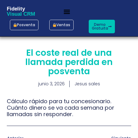
Fidelity
Visual CRM
Demo
Posventa
Ventas
Gratuita
El coste real de una
llamada perdida en
posventa
junio 3, 2026
Jesus sales
Cálculo rápido para tu concesionario.
Cuánto dinero se va cada semana por
llamadas sin responder.