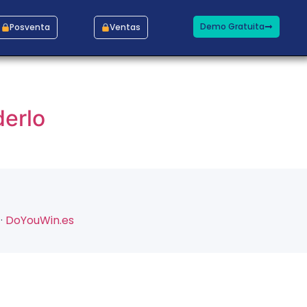
Demo Gratuita
Posventa
Ventas
derlo
·
DoYouWin.es