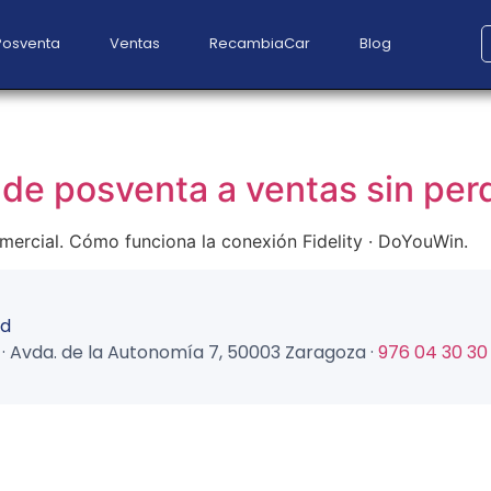
Posventa
Ventas
RecambiaCar
Blog
de posventa a ventas sin per
comercial. Cómo funciona la conexión Fidelity · DoYouWin.
ad
tal · Avda. de la Autonomía 7, 50003 Zaragoza ·
976 04 30 30