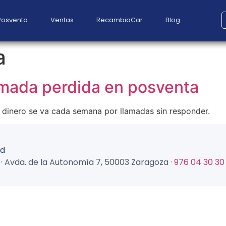
Posventa
Ventas
RecambiaCar
Blog
a
lamada perdida en posventa
 dinero se va cada semana por llamadas sin responder.
ad
tal · Avda. de la Autonomía 7, 50003 Zaragoza ·
976 04 30 30