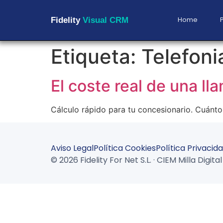
Home
Fidelity
Visual CRM
Etiqueta:
Telefoni
El coste real de una l
Cálculo rápido para tu concesionario. Cuánto
Aviso Legal
Política Cookies
Política Privacid
© 2026 Fidelity For Net S.L. · CIEM Milla Digi