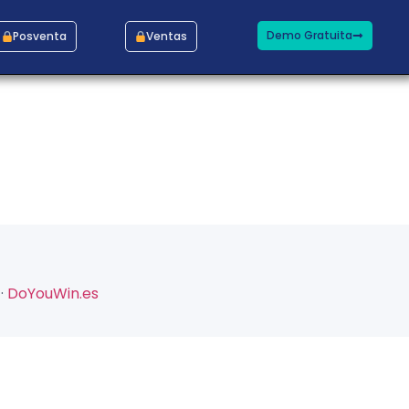
Demo Gratuita
Posventa
Ventas
·
DoYouWin.es